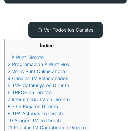
📺 Ver Todos los Canales
Índice
1
À Punt Directe
2
Programación À Punt Hoy
3
Ver À Punt Online ahora
4
Canales TV Relacionados
5
TVE Catalunya en Directo
6
TRECE en Directo
7
Interalmería TV en Directo
8
7 La Rioja en Directo
9
TPA Asturias en Directo
10
Aragón TV en Directo
11
Popular TV Cantabria en Directo