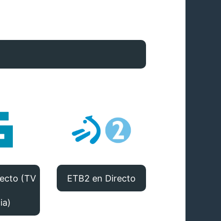
ecto (TV
ETB2 en Directo
ia)