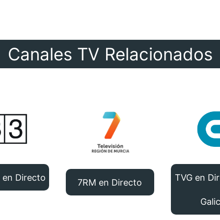
Canales TV Relacionados
 en Directo
TVG en Dir
7RM en Directo
Galic