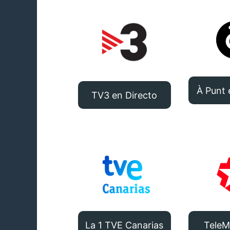
À Punt 
TV3 en Directo
La 1 TVE Canarias
TeleM