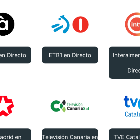
en Directo
ETB1 en Directo
Interalmer
Dire
adrid en
Televisión Canaria en
TVE Cata