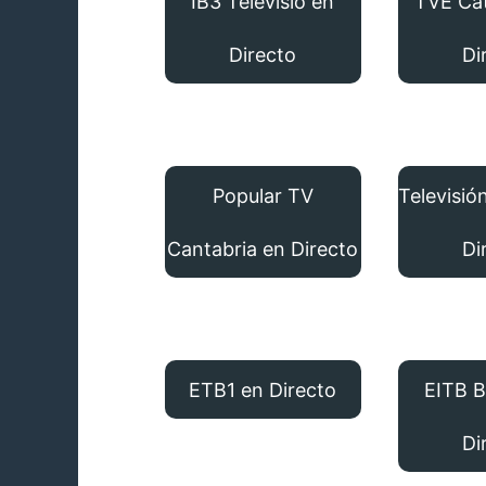
IB3 Televisió en
TVE Cat
Directo
Di
Popular TV
Televisió
Cantabria en Directo
Di
ETB1 en Directo
EITB B
Di