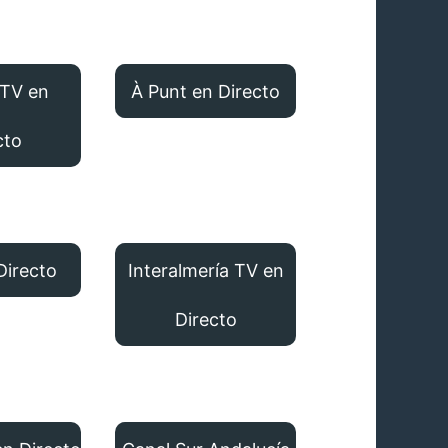
 TV en
À Punt en Directo
cto
Directo
Interalmería TV en
Directo