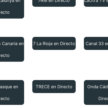
alunya en
7RM en Directo
LaOtra TV e
recto
n Canaria en
7 La Rioja en Directo
Canal 33 e
recto
asque en
TRECE en Directo
Onda Cád
recto
Dire