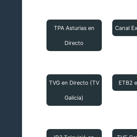
TPA Asturias en
Canal E
Directo
TVG en Directo (TV
ETB2 e
Galicia)