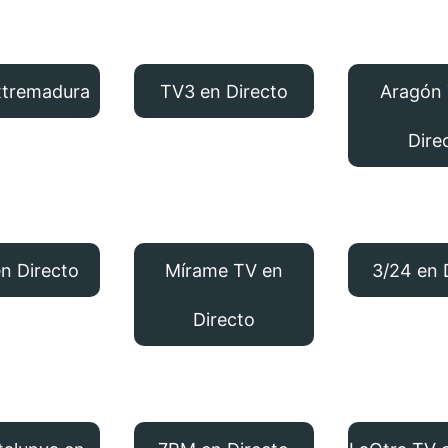
xtremadura
TV3 en Directo
Aragón
Dire
n Directo
Mírame TV en
3/24 en 
Directo