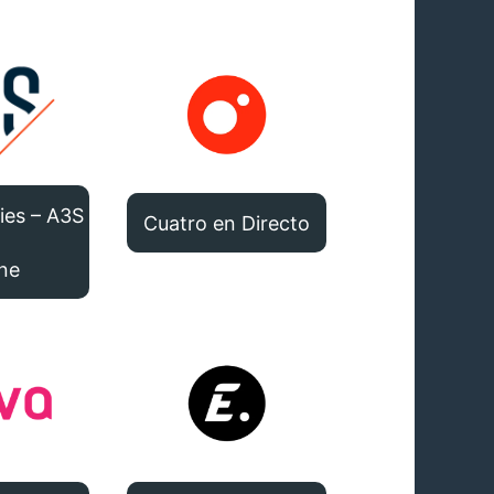
ies – A3S
Cuatro en Directo
ne