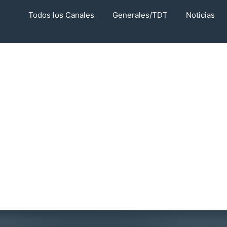
Todos los Canales
Generales/TDT
Noticias