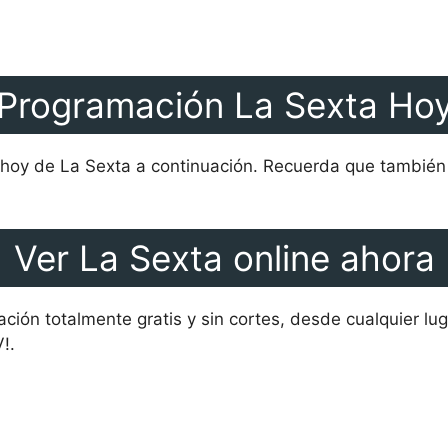
Programación La Sexta Ho
hoy de La Sexta a continuación. Recuerda que también 
Ver La Sexta online ahora
ción totalmente gratis y sin cortes, desde cualquier lug
!.