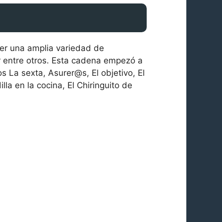
cer una amplia variedad de
r entre otros. Esta cadena empezó a
 La sexta, Asurer@s, El objetivo, El
la en la cocina, El Chiringuito de