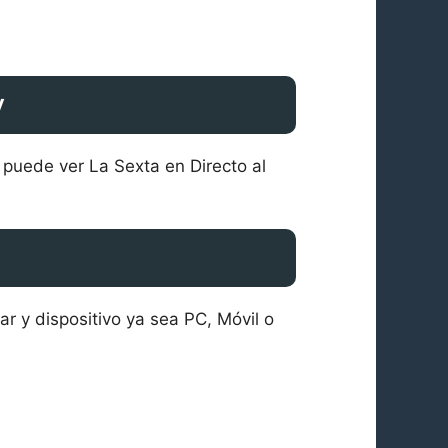
y
puede ver La Sexta en Directo al
ar y dispositivo ya sea PC, Móvil o