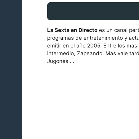
La Sexta en Directo
es un canal pert
programas de entretenimiento y actu
emitir en el año 2005. Entre los mas
intermedio, Zapeando, Más vale tarde
Jugones …