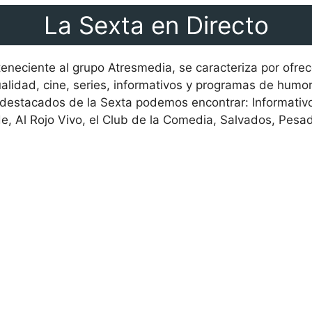
La Sexta en Directo
eneciente al grupo Atresmedia, se caracteriza por ofre
alidad, cine, series, informativos y programas de humo
 destacados de la Sexta podemos encontrar: Informativos
, Al Rojo Vivo, el Club de la Comedia, Salvados, Pesadil