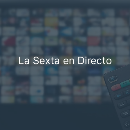
La Sexta en Directo